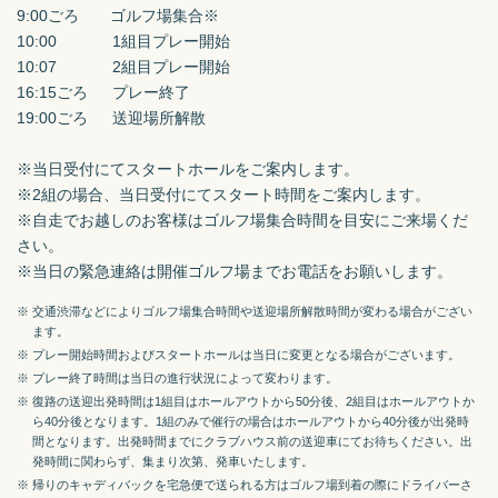
9:00ごろ　　ゴルフ場集合※

10:00　　　  1組目プレー開始

10:07　　　  2組目プレー開始

16:15ごろ　  プレー終了

19:00ごろ　  送迎場所解散

※当日受付にてスタートホールをご案内します。

※2組の場合、当日受付にてスタート時間をご案内します。

※自走でお越しのお客様はゴルフ場集合時間を目安にご来場くだ
さい。

※当日の緊急連絡は開催ゴルフ場までお電話をお願いします。
※ 交通渋滞などによりゴルフ場集合時間や送迎場所解散時間が変わる場合がござい
ます。
※ プレー開始時間およびスタートホールは当日に変更となる場合がございます。
※ プレー終了時間は当日の進行状況によって変わります。
※ 復路の送迎出発時間は1組目はホールアウトから50分後、2組目はホールアウトか
ら40分後となります。1組のみで催行の場合はホールアウトから40分後が出発時
間となります。出発時間までにクラブハウス前の送迎車にてお待ちください。出
発時間に関わらず、集まり次第、発車いたします。
※ 帰りのキャディバックを宅急便で送られる方はゴルフ場到着の際にドライバーさ