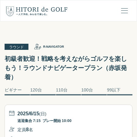
ひとりでゴルフの1日の流れ
メ
ラウンド
R-NAVIGATOR
初級者歓迎！戦略を考えながらゴルフを楽し
もう！ラウンドナビゲータープラン（赤坂発
着）
ビギナー
120台
110台
100台
99以下
2025/6/15
(日)
送迎集合
7:15
プレー開始
10:00
8
定員
名