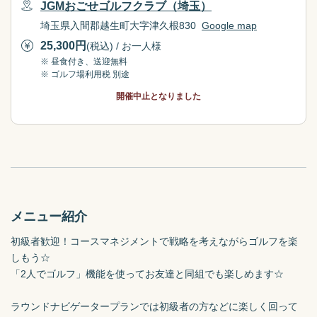
JGMおごせゴルフクラブ（埼玉）
埼玉県入間郡越生町大字津久根830
Google map
25,300
円
(税込) / お一人様
※ 昼食付き、送迎無料
※ ゴルフ場利用税 別途
開催中止となりました
メニュー紹介
初級者歓迎！コースマネジメントで戦略を考えながらゴルフを楽
しもう☆

「2人でゴルフ」機能を使ってお友達と同組でも楽しめます☆

ラウンドナビゲータープランでは初級者の方などに楽しく回って