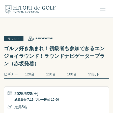
ひとりでゴルフの1日の流れ
メ
ラウンド
R-NAVIGATOR
ゴルフ好き集まれ！初級者も参加できるエン
ジョイラウンド！ラウンドナビゲータープラ
ン（赤坂発着）
ビギナー
120台
110台
100台
99以下
2025/6/28
(土)
送迎集合
7:15
プレー開始
10:00
8
定員
名