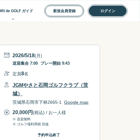
の流れ
ORI de GOLF ガイド
新規会員登録
ログイン
2026/5/18
(月)
送迎集合
7:00
プレー開始
9:43
8
定員
名
JGMやさと石岡ゴルフクラブ（茨
城）
茨城県石岡市下林2665-1
Google map
20,000
円
(税込) / お一人様
※ 送迎無料
※ ゴルフ場利用税 別途
予約申込終了