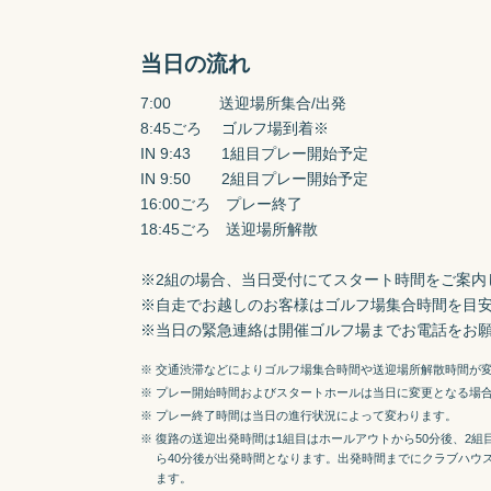
当日の流れ
7:00　　    送迎場所集合/出発

8:45ごろ　 ゴルフ場到着※

IN 9:43　　1組目プレー開始予定

IN 9:50　　2組目プレー開始予定

16:00ごろ　プレー終了

18:45ごろ　送迎場所解散

※2組の場合、当日受付にてスタート時間をご案内し
※自走でお越しのお客様はゴルフ場集合時間を目安
※当日の緊急連絡は開催ゴルフ場までお電話をお
※ 交通渋滞などによりゴルフ場集合時間や送迎場所解散時間が
※ プレー開始時間およびスタートホールは当日に変更となる場
※ プレー終了時間は当日の進行状況によって変わります。
※ 復路の送迎出発時間は1組目はホールアウトから50分後、2
ら40分後が出発時間となります。出発時間までにクラブハウ
ます。