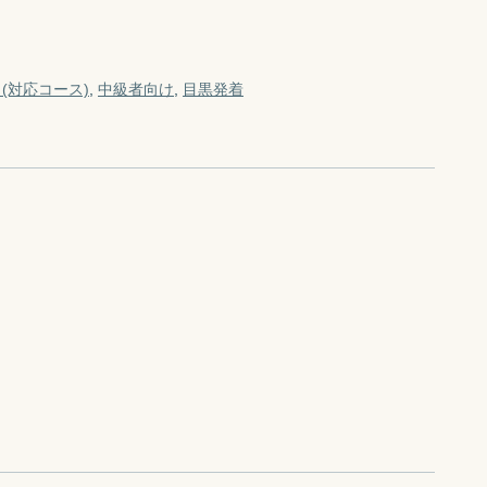
(対応コース)
中級者向け
目黒
発着