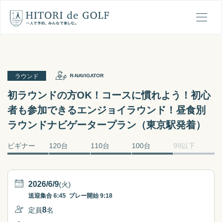
ひとりでゴルフの1日の流れ
メ
ラウンド
R-NAVIGATOR
初ラウンドの方OK！コースに慣れよう！初心
者も参加できるエンジョイラウンド！昼食別
ラウンドナビゲータープラン（東京駅発着）
ビギナー
120台
110台
100台
99以下
2026/6/9
(火)
送迎集合
6:45
プレー開始
9:18
8
定員
名