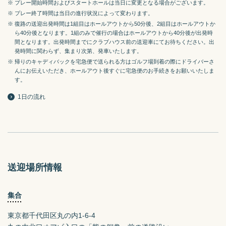
※ プレー開始時間およびスタートホールは当日に変更となる場合がございます。
※ プレー終了時間は当日の進行状況によって変わります。
※ 復路の送迎出発時間は1組目はホールアウトから50分後、2組目はホールアウトか
ら40分後となります。1組のみで催行の場合はホールアウトから40分後が出発時
間となります。出発時間までにクラブハウス前の送迎車にてお待ちください。出
発時間に関わらず、集まり次第、発車いたします。
※ 帰りのキャディバックを宅急便で送られる方はゴルフ場到着の際にドライバーさ
んにお伝えいただき、ホールアウト後すぐに宅急便のお手続きをお願いいたしま
す。
1日の流れ
送迎場所情報
集合
東京都千代田区丸の内1-6-4