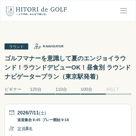
ひとりでゴルフの1日の流れ
メ
ラウンド
R-NAVIGATOR
ゴルフマナーを意識して夏のエンジョイラウ
ンド！ラウンドデビューOK！昼食別 ラウンド
ナビゲータープラン（東京駅発着）
ビギナー
120台
110台
100台
99以下
2026/7/11
(土)
送迎集合
6:45
プレー開始
9:18
8
定員
名