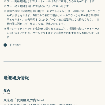
※ プレー開始時間およびスタートホールは当日に変更となる場合がございます。
※ プレー終了時間は当日の進行状況によって変わります。
※ 復路の送迎出発時間は1組目はホールアウトから50分後、2組目はホールアウトか
ら40分後となります。1組のみで催行の場合はホールアウトから40分後が出発時
間となります。出発時間までにクラブハウス前の送迎車にてお待ちください。出
発時間に関わらず、集まり次第、発車いたします。
※ 帰りのキャディバックを宅急便で送られる方はゴルフ場到着の際にドライバーさ
んにお伝えいただき、ホールアウト後すぐに宅急便のお手続きをお願いいたしま
す。
1日の流れ
送迎場所情報
集合
東京都千代田区丸の内1-6-4