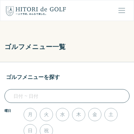
ひとりでゴルフの1日の流れ
メ
ゴルフメニュー一覧
ゴルフメニューを探す
~
N
N
曜日
a
a
月
火
水
木
金
土
v
v
i
i
日
祝
g
g