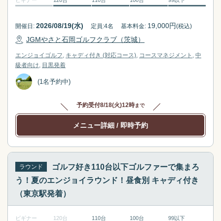
ビギナー
120台
110台
100台
99以下
s
t
f
s
2026/08/19(水)
19,000
円
開催日:
定員:
4
名
基本料金:
(税込)
o
f
r
o
JGMやさと石岡ゴルフクラブ（茨城）
c
r
エンジョイゴルフ
キャディ付き (対応コース)
コースマネジメント
中
h
c
級者向け
目黒
発着
a
h
(1名予約中)
n
a
g
n
予約受付
8/18(火)12時
まで
i
g
n
i
メニュー詳細
/ 即時予約
g
n
d
g
a
d
t
a
ゴルフ好き110台以下ゴルファーで集まろ
ラウンド
e
t
う！夏のエンジョイラウンド！昼食別 キャディ付き
s
e
（東京駅発着）
.
s
.
ビギナー
120台
110台
100台
99以下