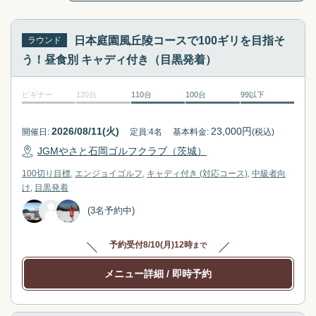
t
c
w
t
i
w
日本庭園風丘陵コースで100ギリを目指そ
ラウンド
t
i
う！昼食別 キャディ付き（目黒発着）
h
t
t
h
ビギナー
120台
110台
100台
99以下
h
t
e
h
2026/08/11(火)
23,000
円
開催日:
定員:
4
名
基本料金:
(税込)
c
e
JGMやさと石岡ゴルフクラブ（茨城）
a
c
l
a
100切り目標
エンジョイゴルフ
キャディ付き (対応コース)
中級者向
e
l
け
目黒
発着
n
e
(3名予約中)
d
n
a
d
予約受付
8/10(月)12時
まで
r
a
a
r
メニュー詳細
/ 即時予約
n
a
d
n
s
d