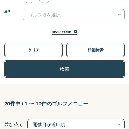
a
a
場所
t
t
e
e
f
b
o
a
READ MORE
r
c
w
k
クリア
詳細検索
a
w
r
a
d
r
検索
t
d
o
t
i
o
n
i
t
n
20件中 / 1 〜 10件のゴルフメニュー
e
t
r
e
a
r
並び替え
c
a