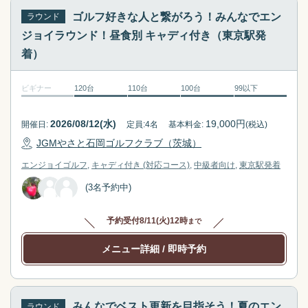
e
s
ゴルフ好きな人と繋がろう！みんなでエン
ラウンド
l
e
ジョイラウンド！昼食別 キャディ付き（東京駅発
e
l
着）
c
e
t
c
ビギナー
120台
110台
100台
99以下
a
t
d
a
2026/08/12(水)
19,000
円
開催日:
定員:
4
名
基本料金:
(税込)
a
d
t
a
JGMやさと石岡ゴルフクラブ（茨城）
e
t
エンジョイゴルフ
キャディ付き (対応コース)
中級者向け
東京駅
発着
.
e
(3名予約中)
P
.
r
P
e
r
予約受付
8/11(火)12時
まで
s
e
メニュー詳細
/ 即時予約
s
s
t
s
h
t
e
h
みんなでベスト更新を目指そう！夏のエン
ラウンド