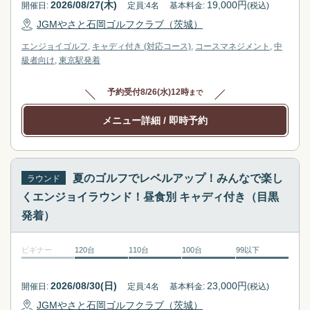
2026/08/27(木)
19,000
円
開催日:
定員:
4
名
基本料金:
(税込)
JGMやさと石岡ゴルフクラブ（茨城）
エンジョイゴルフ
キャディ付き (対応コース)
コースマネジメント
中
級者向け
東京駅
発着
予約受付
8/26(水)12時
まで
メニュー詳細
/ 即時予約
夏のゴルフでレベルアップ！みんなで楽し
ラウンド
くエンジョイラウンド！昼食別 キャディ付き（目黒
発着）
ビギナー
120台
110台
100台
99以下
2026/08/30(日)
23,000
円
開催日:
定員:
4
名
基本料金:
(税込)
JGMやさと石岡ゴルフクラブ（茨城）