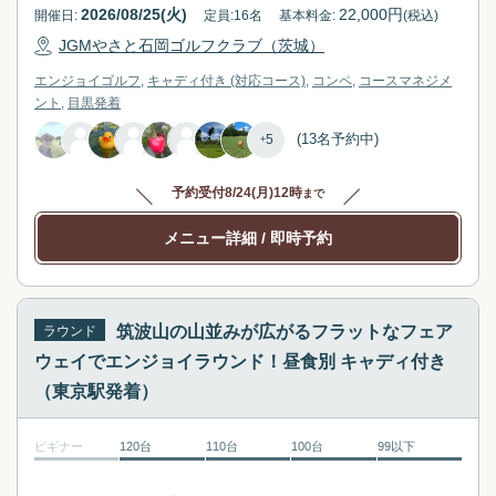
2026/08/25(火)
22,000
円
開催日:
定員:
16
名
基本料金:
(税込)
JGMやさと石岡ゴルフクラブ（茨城）
エンジョイゴルフ
キャディ付き (対応コース)
コンペ
コースマネジメ
ント
目黒
発着
(13名予約中)
5
+
予約受付
8/24(月)12時
まで
メニュー詳細
/ 即時予約
筑波山の山並みが広がるフラットなフェア
ラウンド
ウェイでエンジョイラウンド！昼食別 キャディ付き
（東京駅発着）
ビギナー
120台
110台
100台
99以下