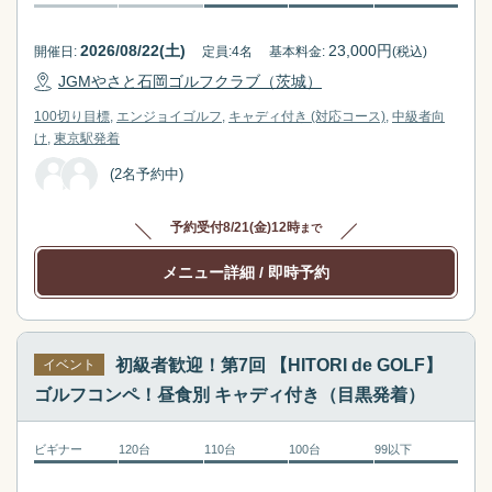
2026/08/22(土)
23,000
円
開催日:
定員:
4
名
基本料金:
(税込)
JGMやさと石岡ゴルフクラブ（茨城）
100切り目標
エンジョイゴルフ
キャディ付き (対応コース)
中級者向
け
東京駅
発着
(2名予約中)
予約受付
8/21(金)12時
まで
メニュー詳細
/ 即時予約
初級者歓迎！第7回 【HITORI de GOLF】
イベント
ゴルフコンペ！昼食別 キャディ付き（目黒発着）
ビギナー
120台
110台
100台
99以下