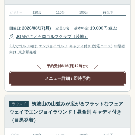
t
t
ビギナー
120台
110台
100台
99以下
h
t
e
h
k
e
2026/08/17(月)
19,000
円
開催日:
定員:
8
名
基本料金:
(税込)
e
k
JGMやさと石岡ゴルフクラブ（茨城）
y
e
2人でゴルフ向け
エンジョイゴルフ
キャディ付き (対応コース)
中級者
b
y
向け
東京駅
発着
o
b
a
o
予約受付
8/16(日)12時
まで
r
a
d
r
メニュー詳細
/ 即時予約
s
d
h
s
o
h
r
o
筑波山の山並みが広がるフラットなフェア
ラウンド
t
r
ウェイでエンジョイラウンド！昼食別 キャディ付き
c
t
（目黒発着）
u
c
t
u