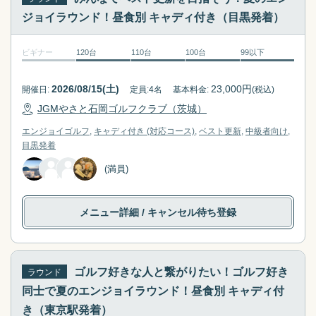
q
e
ジョイラウンド！昼食別 キャディ付き（目黒発着）
u
q
e
u
ビギナー
120台
110台
100台
99以下
s
e
t
s
i
t
2026/08/15(土)
23,000
円
開催日:
定員:
4
名
基本料金:
(税込)
o
i
JGMやさと石岡ゴルフクラブ（茨城）
n
o
エンジョイゴルフ
キャディ付き (対応コース)
ベスト更新
中級者向け
m
n
目黒
発着
a
m
(満員)
r
a
k
r
k
k
メニュー詳細
/ キャンセル待ち登録
e
k
y
e
t
y
o
t
ゴルフ好きな人と繋がりたい！ゴルフ好き
ラウンド
g
o
同士で夏のエンジョイラウンド！昼食別 キャディ付
e
g
き（東京駅発着）
t
e