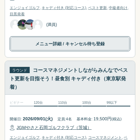
エンジョイゴルフ
キャディ付き (対応コース)
ベスト更新
中級者向け
目黒
発着
(満員)
メニュー詳細
/ キャンセル待ち登録
コースマネジメントしながらみんなでベス
ラウンド
ト更新を目指そう！昼食別 キャディ付き（東京駅発
着）
ビギナー
120台
110台
100台
99以下
2026/09/01(火)
19,500
円
開催日:
定員:
4
名
基本料金:
(税込)
JGMやさと石岡ゴルフクラブ（茨城）
エンジョイゴルフ
キャディ付き (対応コース)
コースマネジメント
ベ