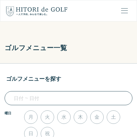
ひとりでゴルフの1日の流れ
メ
ゴルフメニュー一覧
ゴルフメニューを探す
~
N
N
曜日
a
a
月
火
水
木
金
土
v
v
i
i
日
祝
g
g