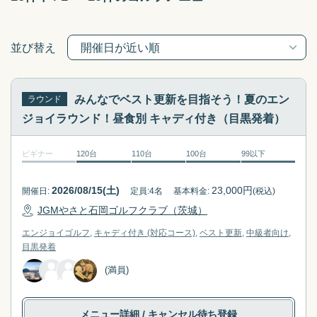
t
c
w
t
i
w
並び替え
t
i
h
t
t
h
みんなでベスト更新を目指そう！夏のエン
ラウンド
h
t
ジョイラウンド！昼食別 キャディ付き（目黒発着）
e
h
c
e
a
c
ビギナー
120台
110台
100台
99以下
l
a
e
l
2026/08/15(土)
23,000
円
開催日:
定員:
4
名
基本料金:
(税込)
n
e
JGMやさと石岡ゴルフクラブ（茨城）
d
n
エンジョイゴルフ
キャディ付き (対応コース)
ベスト更新
中級者向け
a
d
目黒
発着
r
a
a
r
(満員)
n
a
d
n
メニュー詳細
/ キャンセル待ち登録
s
d