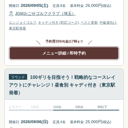
2026/09/05(土)
26,000
円
開催日:
定員:
8
名
基本料金:
(税込)
JGMおごせゴルフクラブ（埼玉）
エンジョイゴルフ
キャディ付き (対応コース)
ベスト更新
中級者向け
東京駅
発着
予約受付
9/4(金)17時
まで
メニュー詳細
/ 即時予約
100ギリを目指そう！戦略的なコースレイ
ラウンド
アウトにチャレンジ！昼食別 キャディ付き（東京駅
発着）
ビギナー
120台
110台
100台
99以下
2026/09/06(日)
25,000
円
開催日:
定員:
4
名
基本料金:
(税込)