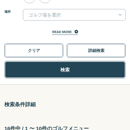
a
a
場所
t
t
e
e
f
b
o
a
READ MORE
r
c
w
k
クリア
詳細検索
a
w
r
a
d
r
検索
t
d
o
t
i
o
n
i
t
n
検索条件詳細
e
t
r
e
a
r
c
a
16件中 / 1 〜 10件のゴルフメニュー