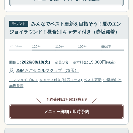
e
s
l
e
e
l
みんなでベスト更新を目指そう！夏のエン
ラウンド
c
e
ジョイラウンド！昼食別 キャディ付き（赤坂発着）
t
c
a
t
ビギナー
120台
110台
100台
99以下
d
a
a
d
t
a
2026/08/18(火)
19,000
円
開催日:
定員:
8
名
基本料金:
(税込)
e
t
JGMおごせゴルフクラブ（埼玉）
.
e
エンジョイゴルフ
キャディ付き (対応コース)
ベスト更新
中級者向け
P
.
赤坂
発着
r
P
e
r
予約受付
8/17(月)17時
まで
s
e
s
s
メニュー詳細
/ 即時予約
t
s
h
t
e
h