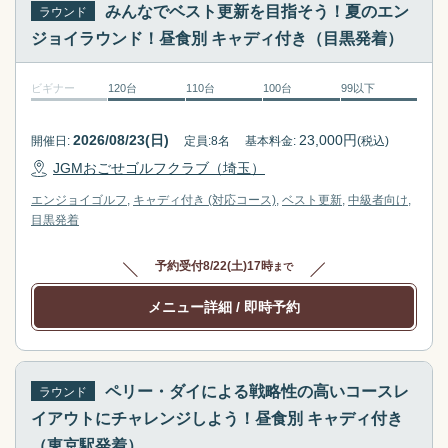
q
e
みんなでベスト更新を目指そう！夏のエン
ラウンド
u
q
ジョイラウンド！昼食別 キャディ付き（目黒発着）
e
u
s
e
ビギナー
120台
110台
100台
99以下
t
s
i
t
2026/08/23(日)
23,000
円
開催日:
定員:
8
名
基本料金:
(税込)
o
i
JGMおごせゴルフクラブ（埼玉）
n
o
m
n
エンジョイゴルフ
キャディ付き (対応コース)
ベスト更新
中級者向け
a
m
目黒
発着
r
a
k
r
予約受付
8/22(土)17時
まで
k
k
メニュー詳細
/ 即時予約
e
k
y
e
t
y
o
t
ペリー・ダイによる戦略性の高いコースレ
ラウンド
g
o
イアウトにチャレンジしよう！昼食別 キャディ付き
e
g
（東京駅発着）
t
e