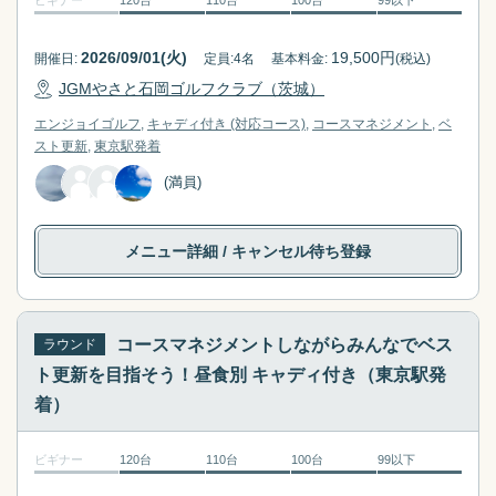
2026/09/01(火)
19,500
円
開催日:
定員:
4
名
基本料金:
(税込)
JGMやさと石岡ゴルフクラブ（茨城）
エンジョイゴルフ
キャディ付き (対応コース)
コースマネジメント
ベ
スト更新
東京駅
発着
(満員)
メニュー詳細
/ キャンセル待ち登録
コースマネジメントしながらみんなでベス
ラウンド
ト更新を目指そう！昼食別 キャディ付き（東京駅発
着）
ビギナー
120台
110台
100台
99以下