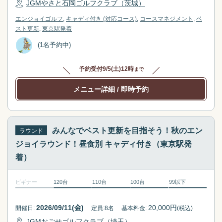
JGMやさと石岡ゴルフクラブ（茨城）
エンジョイゴルフ
キャディ付き (対応コース)
コースマネジメント
ベ
スト更新
東京駅
発着
(1名予約中)
予約受付
9/5(土)12時
まで
メニュー詳細
/ 即時予約
みんなでベスト更新を目指そう！秋のエン
ラウンド
ジョイラウンド！昼食別 キャディ付き（東京駅発
着）
ビギナー
120台
110台
100台
99以下
2026/09/11(金)
20,000
円
開催日:
定員:
8
名
基本料金:
(税込)
JGMおごせゴルフクラブ（埼玉）