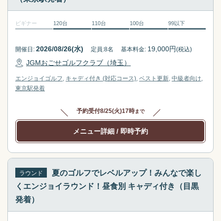
t
t
h
t
ビギナー
120台
110台
100台
99以下
e
h
k
e
2026/08/26(水)
19,000
円
開催日:
定員:
8
名
基本料金:
(税込)
e
k
JGMおごせゴルフクラブ（埼玉）
y
e
b
y
エンジョイゴルフ
キャディ付き (対応コース)
ベスト更新
中級者向け
東京駅
発着
o
b
a
o
予約受付
8/25(火)17時
まで
r
a
d
r
メニュー詳細
/ 即時予約
s
d
h
s
o
h
r
o
夏のゴルフでレベルアップ！みんなで楽し
ラウンド
t
r
くエンジョイラウンド！昼食別 キャディ付き（目黒
c
t
発着）
u
c
t
u