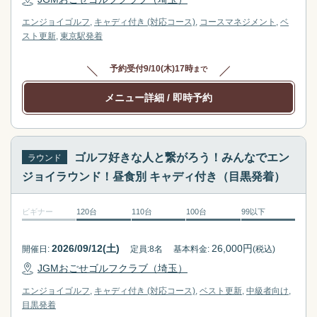
エンジョイゴルフ
キャディ付き (対応コース)
コースマネジメント
ベ
スト更新
東京駅
発着
予約受付
9/10(木)17時
まで
メニュー詳細
/ 即時予約
ゴルフ好きな人と繋がろう！みんなでエン
ラウンド
ジョイラウンド！昼食別 キャディ付き（目黒発着）
ビギナー
120台
110台
100台
99以下
2026/09/12(土)
26,000
円
開催日:
定員:
8
名
基本料金:
(税込)
JGMおごせゴルフクラブ（埼玉）
エンジョイゴルフ
キャディ付き (対応コース)
ベスト更新
中級者向け
目黒
発着