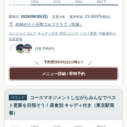
ビギナー
120台
110台
100台
99以下
s
t
f
s
o
f
2026/08/30(日)
23,000
円
開催日:
定員:
4
名
基本料金:
(税込)
r
o
JGMやさと石岡ゴルフクラブ（茨城）
c
r
エンジョイゴルフ
キャディ付き (対応コース)
ベスト更新
中級者向け
h
c
目黒
発着
a
h
(3名予約中)
n
a
g
n
i
g
予約受付
8/29(土)12時
まで
n
i
メニュー詳細
/ 即時予約
g
n
d
g
a
d
t
a
コースマネジメントしながらみんなでベス
ラウンド
e
t
ト更新を目指そう！昼食別 キャディ付き（東京駅発
s
e
着）
.
s
.
ビギナー
120台
110台
100台
99以下